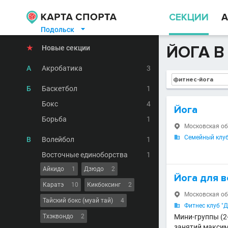
СЕКЦИИ
А
Подольск

ЙОГА В
★
Новые секции
А
Акробатика
3
Б
Баскетбол
1
Бокс
4
Йога
Борьба
1
Московская обл

Семейный клуб 

В
Волейбол
1
Восточные единоборства
1
Айкидо
1
Дзюдо
2
Йога для 
Каратэ
10
Кикбоксинг
2
Московская обл

Тайский бокс (муай тай)
4
Фитнес клуб "

Тхэквондо
2
Мини-группы (2-
занятий максим