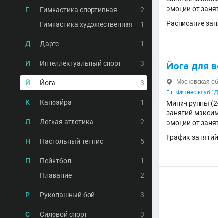
эмоции от занят
Г
Гимнастика спортивная
2
Расписание зан
Гимнастика художественная
1
Д
Дартс
1
И
Интеллектуальный спорт
3
Йога для 
Московская обл
Й
Йога
3

Фитнес клуб "

К
Капоэйра
1
Мини-группы (2-
занятий максим
Л
Легкая атлетика
2
эмоции от занят
График занятий
Н
Настольный теннис
5
П
Пейнтбол
1
Плавание
2
Р
Рукопашный бой
3
С
Силовой спорт
3