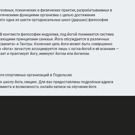
ховных, психических и физических практик, разрабатываемых в
огическими функциями организма с целью достижения
 это одна из шести ортодоксальных школ (даршан) философии
. В контексте философии индуизма, под йогой понимается система
агающими принципами санкхьи. Йога обсуждается в различных
а-самхита» и Тантры. Конечная цель йоги может быть совершенно
 «йога» зачастую ассоциируется лишь с хатха-йогой и её асанами —
ает и практикует йогу, именуют йогом или йогином.
логе спортивных организаций в Подольске
ю школу йоги, секцию. Для вас предоставлены подробные адреса
емента и возможность онлайн-записи на обучение йоге.