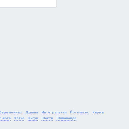
 беременных
Дхьяна
Интегральная
Йогалатес
Карма
с-йога
Хатха
Цигун
Шакти
Шивананда