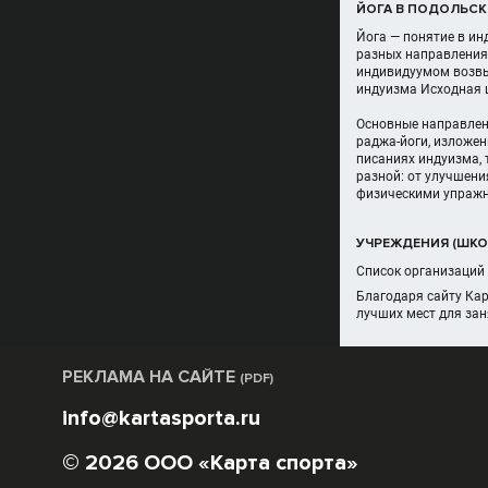
ЙОГА В ПОДОЛЬСК
Йога — понятие в ин
разных направления
индивидуумом возвыш
индуизма Исходная ц
Основные направлени
раджа-йоги, изложе
писаниях индуизма, 
разной: от улучшени
физическими упражне
УЧРЕЖДЕНИЯ (ШКОЛ
Список организаций 
Благодаря сайту Кар
лучших мест для зан
РЕКЛАМА НА САЙТЕ
(PDF)
info@kartasporta.ru
© 2026 ООО «Карта спорта»