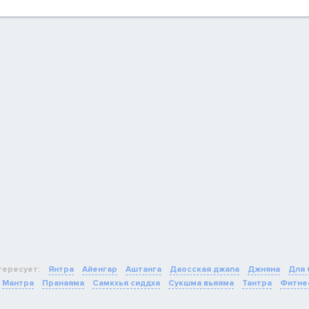
тересует:
Янтра
Айенгар
Аштанга
Даосская джапа
Джняна
Для
Мантра
Пранаяма
Самкхья сиддха
Сукшма вьяяма
Тантра
Фитне