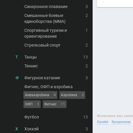
Синхронное плавание
3
Смешанные боевые
2
единоборства (MMA)
Спортивный туризм и
1
ориентирование
Стрелковый спорт
2
Т
Танцы
13
Теннис
2
Ф
Фигурное катание
3
Фитнес, ОФП и аэробика
Аквааэробика
4
Аэробика
3
ОФП
2
Фитнес
11
Возможно вас заин
Футбол
13
Крийя
Кундалини
Х
Хоккей
3