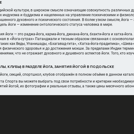
Е
дийской культуре, в широком смысле означающее совокупность различных ду
х индуизма и буддизма и нацеленных на управление психическими и физиол
енного духовного и психического состояния. В более узком смысле, йога —
ель йоги — изменение онтологического статуса человека в мире.
я йоги — это раджа-йога, карма-йога, джнана-йога, бхакти-йога и хатха-йога
нная в «Йога-сутрах» Патанджали и тесным образом связанная с основопол
таких как Веды, Упанишады, «Бхагавад-гита», «Хатха-йога-прадипика», «Шив
я физического здоровья и до достижения мокши. За пределами Индии термин
ниями, что не отражает духовного и душевного аспектов йоги. Того, кто изуч
Ы, КЛУБЫ) В РАЗДЕЛЕ ЙОГА, ЗАНЯТИЯ ЙОГОЙ В ПОДОЛЬСКЕ
йоги, секций, спортшкол, клубов отображён в полном объёме в данном ката
та Спорта вы можете выбрать под свои потребности и критерии необходиму
ятий йогой, их фотографии и реальные отзывы, а также цены месячного абон