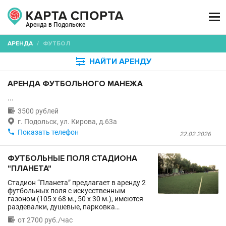

Аренда в Подольске
АРЕНДА
/
ФУТБОЛ

НАЙТИ АРЕНДУ
АРЕНДА ФУТБОЛЬНОГО МАНЕЖА
...

3500 рублей

г. Подольск, ул. Кирова, д.63а

Показать телефон
22.02.2026
ФУТБОЛЬНЫЕ ПОЛЯ СТАДИОНА
"ПЛАНЕТА"
Стадион “Планета” предлагает в аренду 2
футбольных поля с искусственным
газоном (105 x 68 м., 50 x 30 м.), имеются
раздевалки, душевые, парковка…

от 2700 руб./час